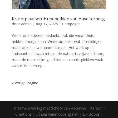
Krachtplaatsen: Hunebedden van Havelterberg
door
admin
|
aug 17, 2025
|
Campagne
Wederom iedereen bedankt, ook die vanaf thuis
hebben meegedaan. Wederom best wat afmeldingen
maar ook nieuwe aanmeldingen. Het werk op de
kruispunten is vaak intens, de natuur is vrijwel schoon,
maar de menselijke geschiedenis maakt plekken vaak
zwaar. Werken op...
« Vorige Pagina
In samenwerking met School van Ascensie | Aereon -
Creations | Uthula helen door spelen | Elk Books |