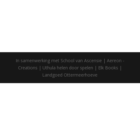
In samenwerking met School van Ascensie | Aereon -
Creations | Uthula helen door spelen | Elk Books |
Landgoed Ottermeerhoeve