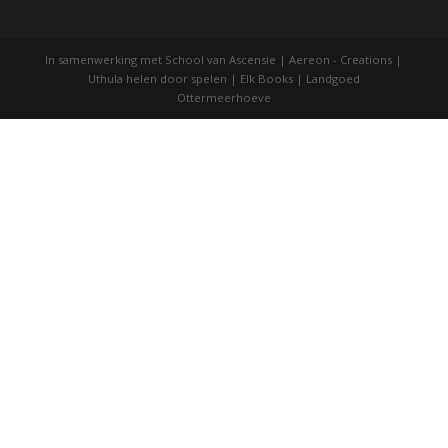
Trek een kaart
In samenwerking met School van Ascensie | Aereon - Cre
Uthula helen door spelen | Elk Books | Landgoe