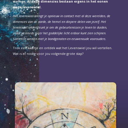
Alles op aarde; de natuur, stenen, plantwezens, dier
mensen, bergen, oceanen hebben diepere en hogere 
Oude inheemse volkeren leefden in harmonie met a
relaties. Zij konden de taal van synchroniciteit leze
wolken. Al deze dimensies bestaan ergens in het e
oude levenswiel.
Het levenswiel brengt je opnieuw in contact met al deze werel
dimensies van de aarde, de hemel en diepere delen van jezelf. 
levenswiel ondersteunt je om de gebeurtenissen je leven te dui
zodat je steeds meer het goddelijke licht erdoor kunt zien schijn
Samen te werken met je bondgenoten en eeuwenoude vooroude
Trek een kaartje en ontdek wat het Levenswiel jou wil ver
Wat is er nodig voor jou volgende grote stap?