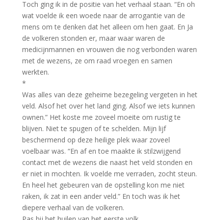
Toch ging ik in de positie van het verhaal staan. “En oh
wat voelde ik een woede naar de arrogantie van de
mens om te denken dat het alleen om hen gaat. En Ja
de volkeren stonden er, maar waar waren de
medicijnmannen en vrouwen die nog verbonden waren
met de wezens, ze om raad vroegen en samen
werkten.
*
Was alles van deze geheime bezegeling vergeten in het
veld. Alsof het over het land ging. Alsof we iets kunnen
ownen.” Het koste me zoveel moeite om rustig te
blijven. Niet te spugen of te schelden. Mijn lijf
beschermend op deze heilige plek waar zoveel
voelbaar was. “En af en toe maakte ik stilzwijgend
contact met de wezens die naast het veld stonden en
er niet in mochten. Ik voelde me verraden, zocht steun.
En heel het gebeuren van de opstelling kon me niet
raken, ik zat in een ander veld.” En toch was ik het
diepere verhaal van de volkeren.
Pas bij het huilen van het eerste volk.