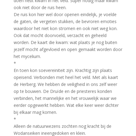
doen hebt kwam in het veld. Super nodig maar kwam
ook niet door de ruis heen.
De ruis kon hier wel door openen eindelijk, je voelde
de gaten, de vergeten stukken, de bevroren emoties
waardoor het niet kon stromen en ook niet weg kon.
Ook dat mocht doorvoeld, verzacht en geheeld
worden. De kaart die kwam: wat plaats je nog buiten
jezelf mocht afgevloeid en open gemaakt worden door
het mycelium.
*
En toen kon soevereiniteit zijn. Krachtig zijn plaats
opeisend. Verbonden met heel het veld. Met als kaart
de Herberg. We hebben de veiligheid in ons zelf weer
op te bouwen. De Druïde en de priesteres konden
verbinden, het mannelijke en het vrouwelijk waar we
eerder opgewerkt hebben. Wat elke keer weer dichter
bij elkaar mag komen.
*
Alleen de natuurwezens zochten nog kracht bij de
Wodanseiken ineengedoken en klein.