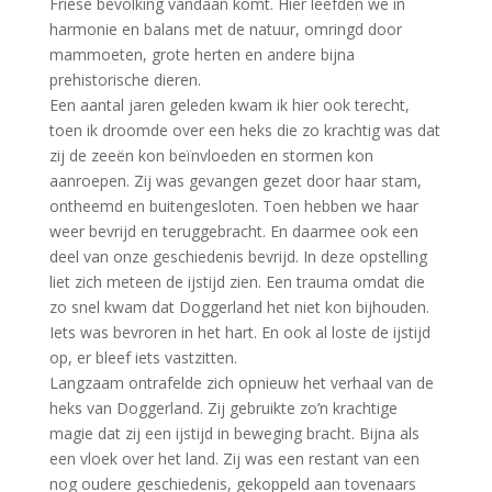
Friese bevolking vandaan komt. Hier leefden we in
harmonie en balans met de natuur, omringd door
mammoeten, grote herten en andere bijna
prehistorische dieren.
Een aantal jaren geleden kwam ik hier ook terecht,
toen ik droomde over een heks die zo krachtig was dat
zij de zeeën kon beïnvloeden en stormen kon
aanroepen. Zij was gevangen gezet door haar stam,
ontheemd en buitengesloten. Toen hebben we haar
weer bevrijd en teruggebracht. En daarmee ook een
deel van onze geschiedenis bevrijd. In deze opstelling
liet zich meteen de ijstijd zien. Een trauma omdat die
zo snel kwam dat Doggerland het niet kon bijhouden.
Iets was bevroren in het hart. En ook al loste de ijstijd
op, er bleef iets vastzitten.
Langzaam ontrafelde zich opnieuw het verhaal van de
heks van Doggerland. Zij gebruikte zo’n krachtige
magie dat zij een ijstijd in beweging bracht. Bijna als
een vloek over het land. Zij was een restant van een
nog oudere geschiedenis, gekoppeld aan tovenaars