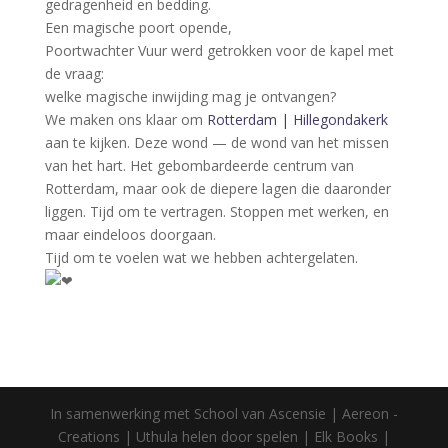
gedragenheid en bedding.
Een magische poort opende,
Poortwachter Vuur werd getrokken voor de kapel met
de vraag:
welke magische inwijding mag je ontvangen?
We maken ons klaar om
Rotterdam | Hillegondakerk
aan te kijken. Deze wond — de wond van het missen
van het hart. Het gebombardeerde centrum van
Rotterdam, maar ook de diepere lagen die daaronder
liggen. Tijd om te vertragen. Stoppen met werken, en
maar eindeloos doorgaan.
Tijd om te voelen wat we hebben achtergelaten.
In samenwerking met School van Ascensie | Aereon -
Creations | Uthula helen door spelen | Elk Books |