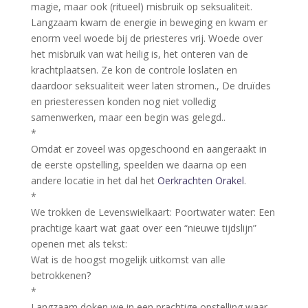
magie, maar ook (ritueel) misbruik op seksualiteit.
Langzaam kwam de energie in beweging en kwam er
enorm veel woede bij de priesteres vrij. Woede over
het misbruik van wat heilig is, het onteren van de
krachtplaatsen. Ze kon de controle loslaten en
daardoor seksualiteit weer laten stromen., De druïdes
en priesteressen konden nog niet volledig
samenwerken, maar een begin was gelegd..
*
Omdat er zoveel was opgeschoond en aangeraakt in
de eerste opstelling, speelden we daarna op een
andere locatie in het dal het
Oerkrachten Orakel
.
*
We trokken de Levenswielkaart: Poortwater water: Een
prachtige kaart wat gaat over een “nieuwe tijdslijn”
openen met als tekst:
Wat is de hoogst mogelijk uitkomst van alle
betrokkenen?
*
Langzaam doken we in een prachtige opstelling waar