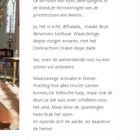
De verhalen van elfen, weerspiegeld in
de klank,de herinneringen van de
priesteressen van Avalon…
Ja, het is echt, @fralalai_ maakt deze
dimensies tastbaar. Waanzinnige
diepte mogen ervaren, met het
Oerkrachten Orakel diepe dank
Nu, even de welverdiende rust na een
zomer vol activaties.
Waanzinnige activatie in Diever.
Prachtig hoe alles mocht samen
komen,De Keltische harp, maar ook de
drum.Ja dat was even schrikken voor
het veld, Maar door de spanningen
heen brak het open.
En opende zich de aarde, en daardoor
de hemel.