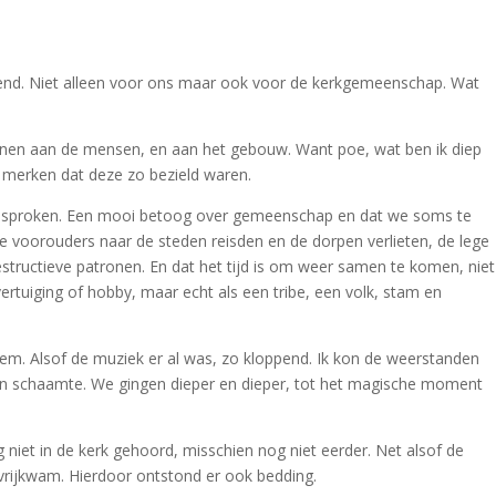
nnend. Niet alleen voor ons maar ook voor de kerkgemeenschap. Wat
tonen aan de mensen, en aan het gebouw. Want poe, wat ben ik diep
 merken dat deze zo bezield waren.
 gesproken. Een mooi betoog over gemeenschap en dat we soms te
ze voorouders naar de steden reisden en de dorpen verlieten, de lege
estructieve patronen. En dat het tijd is om weer samen te komen, niet
vertuiging of hobby, maar echt als een tribe, een volk, stam en
em. Alsof de muziek er al was, zo kloppend. Ik kon de weerstanden
t en schaamte. We gingen dieper en dieper, tot het magische moment
niet in de kerk gehoord, misschien nog niet eerder. Net alsof de
 vrijkwam. Hierdoor ontstond er ook bedding.