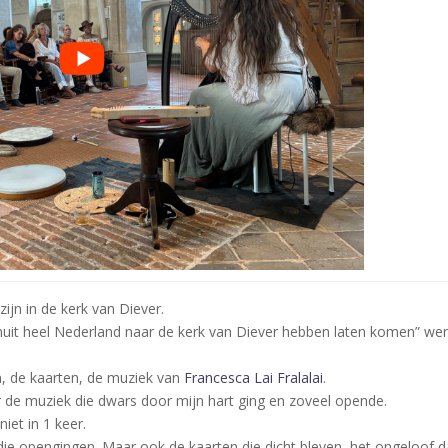
jn in de kerk van Diever.
anuit heel Nederland naar de kerk van Diever hebben laten komen” wer
n, de kaarten, de muziek van
Francesca Lai Fralalai
.
r de muziek die dwars door mijn hart ging en zoveel opende.
niet in 1 keer.
ie opengingen. Maar ook de kaarten die dicht bleven, het ongeloof d