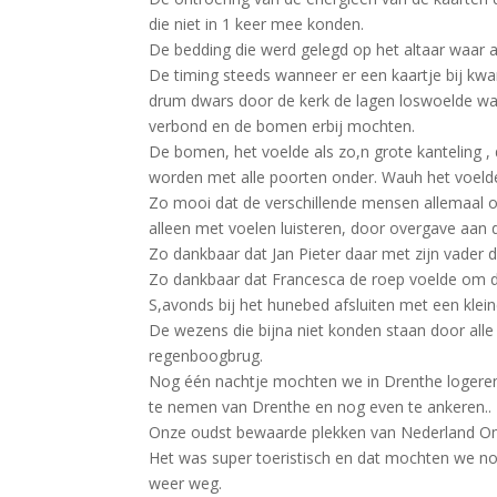
die niet in 1 keer mee konden.
De bedding die werd gelegd op het altaar waar 
De timing steeds wanneer er een kaartje bij kw
drum dwars door de kerk de lagen loswoelde wa
verbond en de bomen erbij mochten.
De bomen, het voelde als zo,n grote kanteling 
worden met alle poorten onder. Wauh het voelde
Zo mooi dat de verschillende mensen allemaal o
alleen met voelen luisteren, door overgave aa
Zo dankbaar dat Jan Pieter daar met zijn vader 
Zo dankbaar dat Francesca de roep voelde om d
S,avonds bij het hunebed afsluiten met een klei
De wezens die bijna niet konden staan door all
regenboogbrug.
Nog één nachtje mochten we in Drenthe logere
te nemen van Drenthe en nog even te ankeren..
Onze oudst bewaarde plekken van Nederland Om 
Het was super toeristisch en dat mochten we 
weer weg.