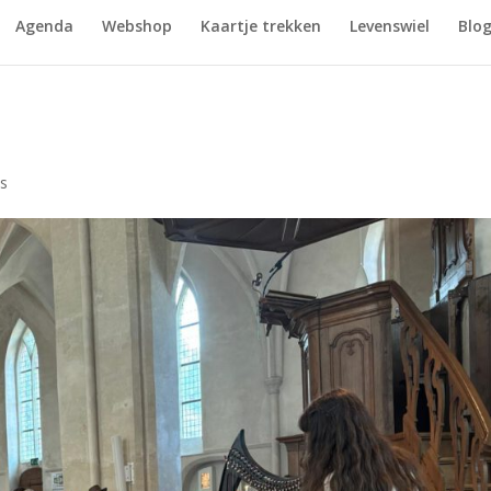
Agenda
Webshop
Kaartje trekken
Levenswiel
Blo
es