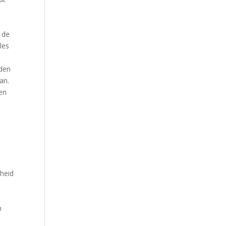
 de
les
nden
an.
en
heid
n