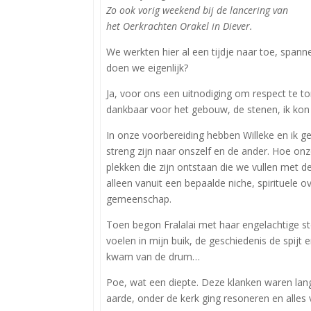
Zo ook vorig weekend bij de lancering van
het Oerkrachten Orakel in Diever.
We werkten hier al een tijdje naar toe, spa
doen we eigenlijk?
Ja, voor ons een uitnodiging om respect te 
dankbaar voor het gebouw, de stenen, ik kon
In onze voorbereiding hebben Willeke en ik
streng zijn naar onszelf en de ander. Hoe on
plekken die zijn ontstaan die we vullen met d
alleen vanuit een bepaalde niche, spirituele o
gemeenschap.
Toen begon Fralalai met haar engelachtige st
voelen in mijn buik, de geschiedenis de spij
kwam van de drum…
Poe, wat een diepte. Deze klanken waren lang 
aarde, onder de kerk ging resoneren en alles