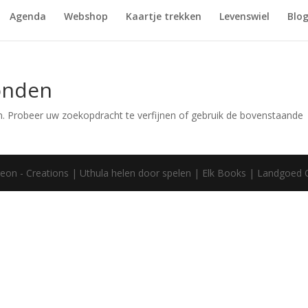
Agenda
Webshop
Kaartje trekken
Levenswiel
Blo
onden
. Probeer uw zoekopdracht te verfijnen of gebruik de bovenstaande
eon - Creations | Uthula helen door spelen | Elk Books | Landgoed