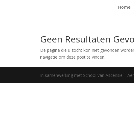
Home
Geen Resultaten Gev
De pagina die u zocht kon niet gevonden worden
navigatie om deze post te vinden.
In samenwerking met School van Ascensie | Aer