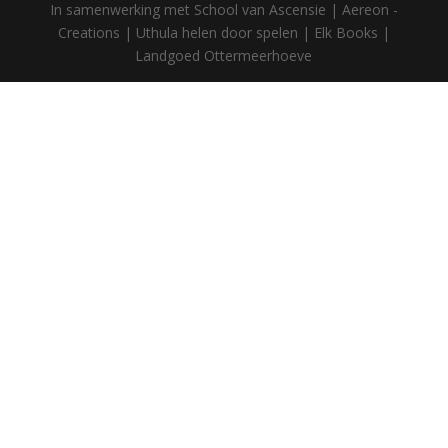
In samenwerking met School van Ascensie | Aereon -
Creations | Uthula helen door spelen | Elk Books |
Landgoed Ottermeerhoeve