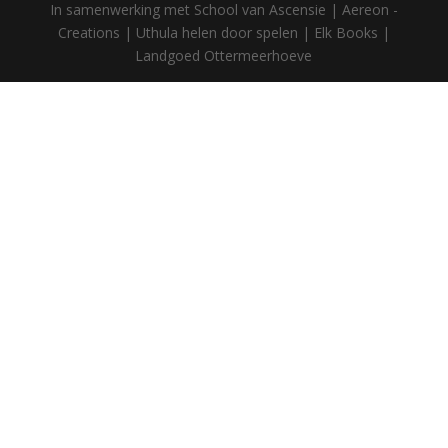
In samenwerking met School van Ascensie | Aereon -
Creations | Uthula helen door spelen | Elk Books |
Landgoed Ottermeerhoeve