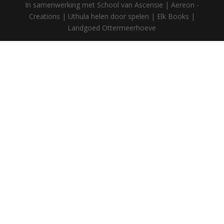
In samenwerking met School van Ascensie | Aereon -
Creations | Uthula helen door spelen | Elk Books |
Landgoed Ottermeerhoeve