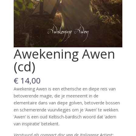
Awekening Awen
(cd)
€
14,00
Awekening Awen is een etherische en diepe reis van
betoverende magie, die je meeneemt in de
elementaire dans van diepe golven, betoverde bossen
en schemerende vuurvliegjes om je ‘Awen’ te wekken.
‘Awen’ is een oud Keltisch-bardisch woord dat ‘adem
van inspiratie’ betekent.
Verstuurd als compact disc van de Italiaanse Artiest: