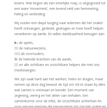
levens. Wat begon als een innerlijke roep, is uitgegroeid tot
een ware ‘movement’, een levend veld van herinnering,
heling en verbinding.
Wij voelen een diepe buiging naar iedereen die het orakel
heeft ontvangen, gedeeld, gedragen en mee heeft helpen
verankeren op aarde. En willen dankbaarheid betuigen aan:
🌬️ de spirits,
🧚‍♀️ de natuurwezens,
🧙🏻‍♂️ de voorouders,
🌺 de helende krachten van de aarde,
🧝‍♀️ en alle zichtbare en onzichtbare helpers die met ons
meebewegen.
We zijn vaak hard aan het werken, helen en dragen, maar
nemen op deze dag bewust de tijd om stil te staan bij alles
wat samen is ontstaan en bereikt. Een moment van
zegening, viering en het delen van verhalen. Een
samenkomst voor de tribe, de onzichtbare achterban én
voor nieuwe mensen die nieuwsgierig zijn om het orakel en