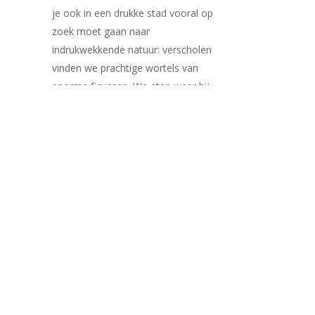
je ook in een drukke stad vooral op
zoek moet gaan naar
indrukwekkende natuur: verscholen
vinden we prachtige wortels van
enorme ficussen. We eten weer bij
het swingende beeld van Franciskus,
nu een week vol ervaringen rijker, die
helpen om met meer vertrouwen
onze eigen swingende vorm te
ontwikkelen: hoe ga jij voortaan (nog
steeds) het paradijselijke promoten,
vergroten? We doen een ceremonie
om onze intenties daaromtrent te
ondersteunen.
DAG 8: Ceremoniële afronding, voor
en tijdens transfer naar het vliegveld.