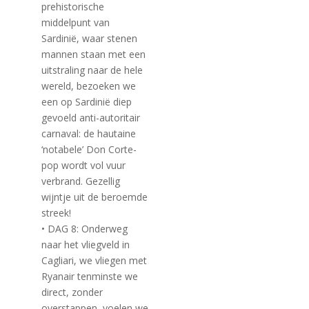
prehistorische
middelpunt van
Sardinië, waar stenen
mannen staan met een
uitstraling naar de hele
wereld, bezoeken we
een op Sardinië diep
gevoeld anti-autoritair
carnaval: de hautaine
‘notabele’ Don Corte-
pop wordt vol vuur
verbrand. Gezellig
wijntje uit de beroemde
streek!
• DAG 8: Onderweg
naar het vliegveld in
Cagliari, we vliegen met
Ryanair tenminste we
direct, zonder
overstappen, voelen we