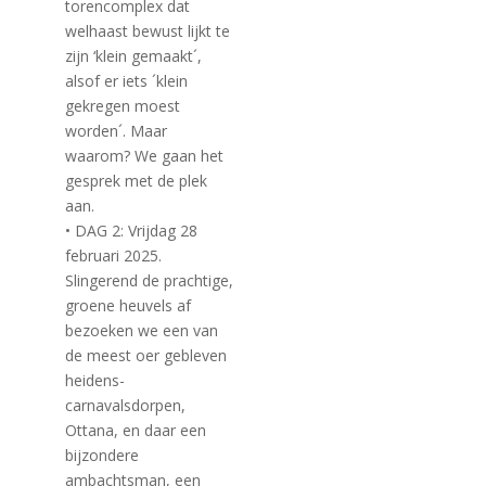
torencomplex dat
welhaast bewust lijkt te
zijn ‘klein gemaakt´,
alsof er iets ´klein
gekregen moest
worden´. Maar
waarom? We gaan het
gesprek met de plek
aan.
• DAG 2: Vrijdag 28
februari 2025.
Slingerend de prachtige,
groene heuvels af
bezoeken we een van
de meest oer gebleven
heidens-
carnavalsdorpen,
Ottana, en daar een
bijzondere
ambachtsman, een