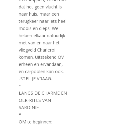
dat het geen vlucht is
naar huis, maar een
terugkeer naar iets heel
moois en dieps. We
helpen elkaar natuurlijk
met van en naar het
vliegveld Charleroi
komen. Uitstekend OV
erheen en ervandaan,
en carpoolen kan ook.
-STEL JE VRAAG-
*
LANGS DE CHARME EN
OER-RITES VAN
SARDINIË
*
OM te beginnen:
Sardinië is zelfs in
februari mooi en