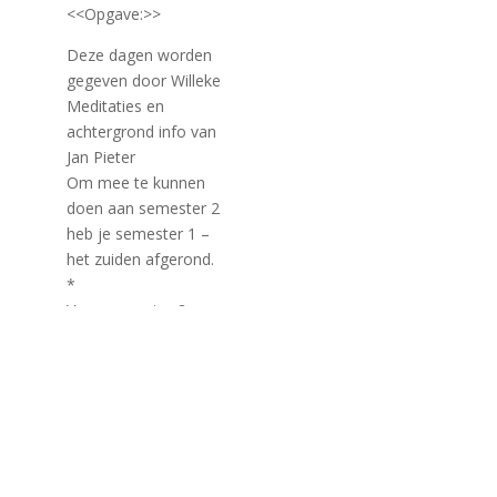
<<Opgave:>>
Deze dagen worden
gegeven door Willeke
Meditaties en
achtergrond info van
Jan Pieter
Om mee te kunnen
doen aan semester 2
heb je semester 1 –
het zuiden afgerond.
*
Voor semester 2
betaal je € 700.- euro
voor coaches en
ondernemers ex btw,
particulieren inclusief
btw
(geef aan in de email
hoe je de factuur wilt