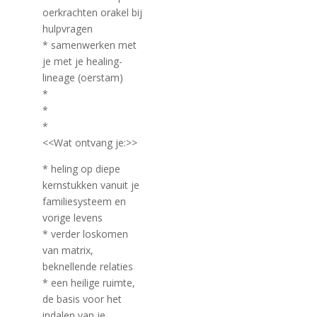
oerkrachten orakel bij
hulpvragen
* samenwerken met
je met je healing-
lineage (oerstam)
*
*
*
<<Wat ontvang je:>>
* heling op diepe
kernstukken vanuit je
familiesysteem en
vorige levens
* verder loskomen
van matrix,
beknellende relaties
* een heilige ruimte,
de basis voor het
indalen van je