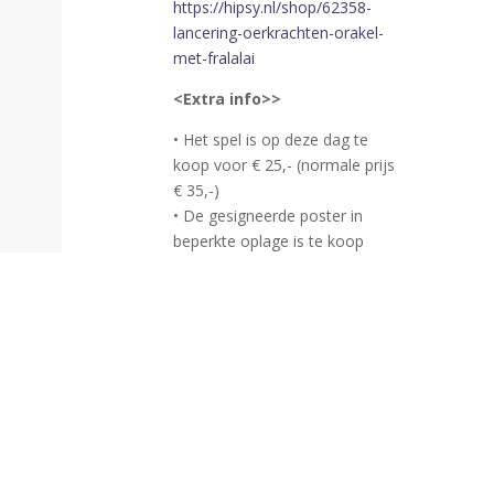
https://hipsy.nl/shop/62358-
lancering-oerkrachten-orakel-
met-fralalai
<Extra info>>
• Het spel is op deze dag te
koop voor € 25,- (normale prijs
€ 35,-)
• De gesigneerde poster in
beperkte oplage is te koop
voor €15,-
• Wees welkom om jouw reeds
betaalde spel op te halen en te
laten signeren!
<Locatie>>
Adres:
Hoofdstraat 45, 7981
AD Diever
De Sint-Pancratiuskerk is een