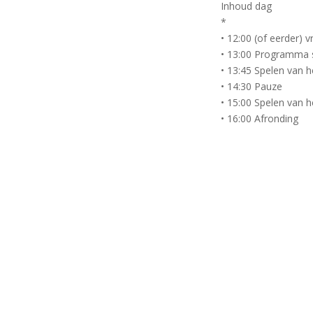
Inhoud dag
*
• 12:00 (of eerder) v
• 13:00 Programma st
• 13:45 Spelen van h
• 14:30 Pauze
• 15:00 Spelen van 
• 16:00 Afronding
*
*
*
Opgave & informati
*
Aanmelden bij: 6wi
Locatie: In de mail v
Bijdrage: Zelf invoe
van € 20,-
*
*