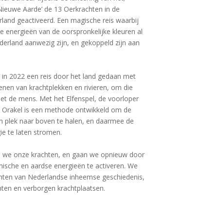
ieuwe Aarde’ de 13 Oerkrachten in de
land geactiveerd. Een magische reis waarbij
e energieën van de oorspronkelijke kleuren al
ederland aanwezig zijn, en gekoppeld zijn aan
t in 2022 een reis door het land gedaan met
nen van krachtplekken en rivieren, om die
et de mens. Met het Elfenspel, de voorloper
 Orakel is een methode ontwikkeld om de
n plek naar boven te halen, en daarmee de
ie te laten stromen.
n we onze krachten, en gaan we opnieuw door
ische en aardse energieën te activeren. We
nten van Nederlandse inheemse geschiedenis,
en en verborgen krachtplaatsen.