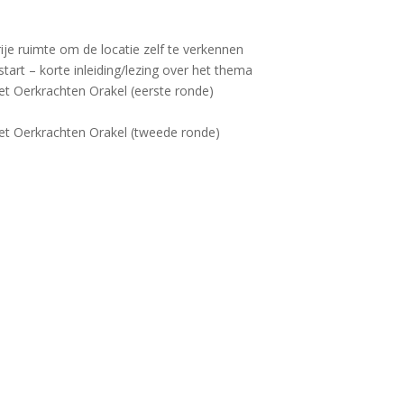
rije ruimte om de locatie zelf te verkennen
art – korte inleiding/lezing over het thema
et Oerkrachten Orakel (eerste ronde)
het Oerkrachten Orakel (tweede ronde)
e
lleke6@gmail.com
olgt de locatie en instructies
len wat klopt als bijdrage met een minimum