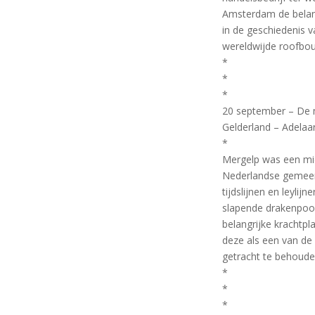
Amsterdam de belangr
in de geschiedenis 
wereldwijde roofbo
*
*
*
20 september – De 
Gelderland – Adelaar,
*
Mergelp was een mid
Nederlandse gemeent
tijdslijnen en leyli
slapende drakenpoor
belangrijke krachtp
deze als een van de
getracht te behoude
*
*
*