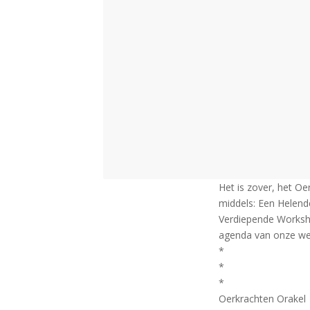
Het is zover, het Oer
middels: Een Helend
Verdiepende Worksho
agenda van onze web
*
*
*
Oerkrachten Orakel