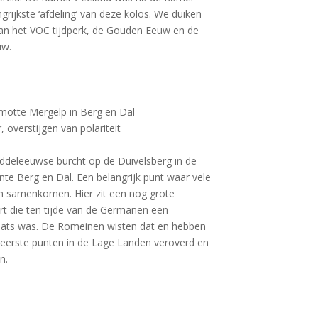
ijkste ‘afdeling’ van deze kolos. We duiken
van het VOC tijdperk, de Gouden Eeuw en de
uw.
motte Mergelp in Berg en Dal
 overstijgen van polariteit
deleeuwse burcht op de Duivelsberg in de
e Berg en Dal. Een belangrijk punt waar vele
jnen samenkomen. Hier zit een nog grote
t die ten tijde van de Germanen een
laats was. De Romeinen wisten dat en hebben
 eerste punten in de Lage Landen veroverd en
n.