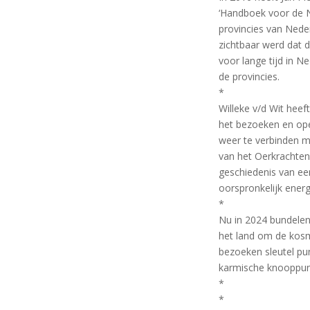
‘Handboek voor de N
provincies van Neder
zichtbaar werd dat d
voor lange tijd in N
de provincies.
*
Willeke v/d Wit heef
het bezoeken en ope
weer te verbinden m
van het Oerkrachten
geschiedenis van ee
oorspronkelijk energ
*
Nu in 2024 bundele
het land om de kosm
bezoeken sleutel pu
karmische knooppunt
*
*