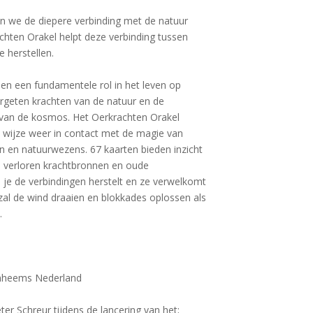
jn we de diepere verbinding met de natuur
chten Orakel helpt deze verbinding tussen
 herstellen.
en een fundamentele rol in het leven op
ergeten krachten van de natuur en de
s van de kosmos. Het Oerkrachten Orakel
e wijze weer in contact met de magie van
n en natuurwezens. 67 kaarten bieden inzicht
n verloren krachtbronnen en oude
je de verbindingen herstelt en ze verwelkomt
n zal de wind draaien en blokkades oplossen als
.
inheems Nederland
ter Schreur tijdens de lancering van het;