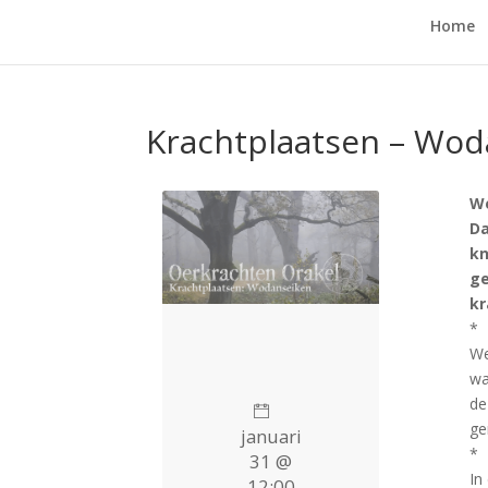
Home
Krachtplaatsen – Wod
We
Da
kn
ge
kr
*
We
wa
de
ge
januari
*
31 @
In
12:00