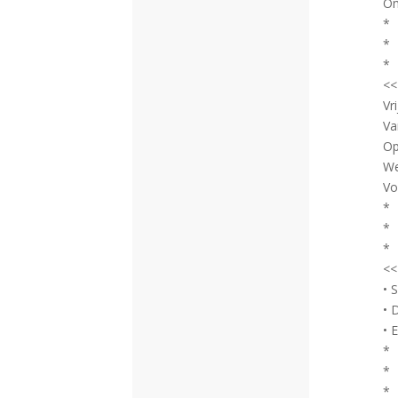
Om
*
*
*
<<
Vr
Va
Op
We
Vo
*
*
*
<<
• 
• 
• 
*
*
*