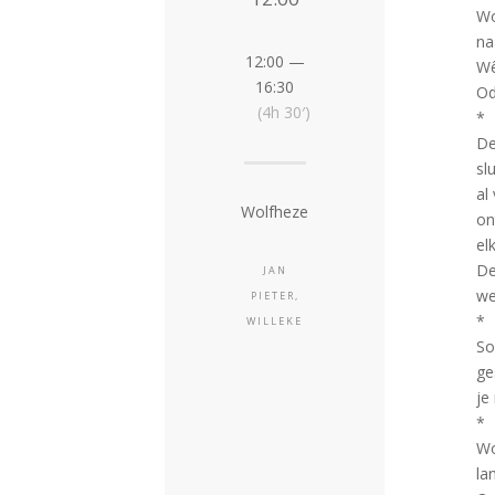
Wo
na
12:00 —
Wê
16:30
Od
(4h 30′)
*
De
sl
al
Wolfheze
on
el
De
JAN
we
PIETER,
*
WILLEKE
So
ge
je
*
Wo
la