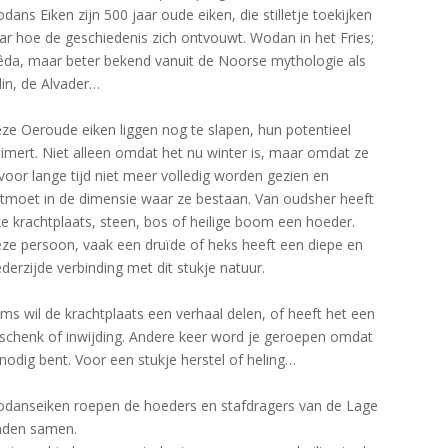
dans Eiken zijn 500 jaar oude eiken, die stilletje toekijken
ar hoe de geschiedenis zich ontvouwt. Wodan in het Fries;
da, maar beter bekend vanuit de Noorse mythologie als
in, de Alvader…
ze Oeroude eiken liggen nog te slapen, hun potentieel
uimert. Niet alleen omdat het nu winter is, maar omdat ze
 voor lange tijd niet meer volledig worden gezien en
tmoet in de dimensie waar ze bestaan. Van oudsher heeft
ke krachtplaats, steen, bos of heilige boom een hoeder.
ze persoon, vaak een druïde of heks heeft een diepe en
derzijde verbinding met dit stukje natuur.
ms wil de krachtplaats een verhaal delen, of heeft het een
schenk of inwijding. Andere keer word je geroepen omdat
 nodig bent. Voor een stukje herstel of heling…
danseiken roepen de hoeders en stafdragers van de Lage
nden samen.