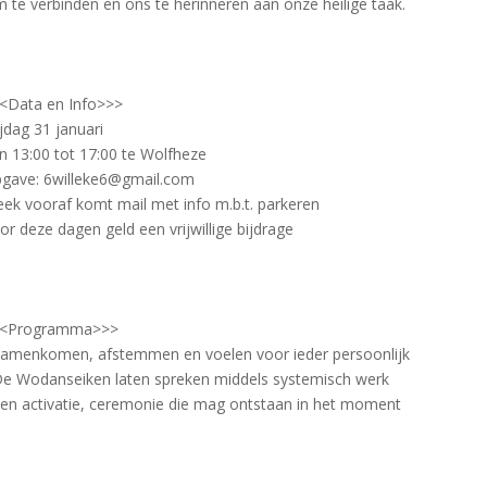
 te verbinden en ons te herinneren aan onze heilige taak.
<Data en Info>>>
ijdag 31 januari
n 13:00 tot 17:00 te Wolfheze
gave: 6willeke6@gmail.com
ek vooraf komt mail met info m.b.t. parkeren
or deze dagen geld een vrijwillige bijdrage
<Programma>>>
Samenkomen, afstemmen en voelen voor ieder persoonlijk
De Wodanseiken laten spreken middels systemisch werk
Een activatie, ceremonie die mag ontstaan in het moment