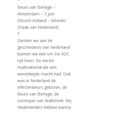
*
Beurs van Berlage –
Amsterdam – 7 juni
(Noord-Holland – Moeder
Draak van Nederland)
*
Denken we aan de
geschiedenis van Nederland
kunnen we niet om De VOC
tijd heen. De eerste
multinational die een
wereldwijde macht had. Ook
was in Nederland de
effectenbeurs geboren, de
Beurs van Berlage, de
voorloper van Wallstreet. Wij
Nederlanders hebben karma
op het geld stuk, en deze dag
staat centraal om in het hol
van de leeuw heling te