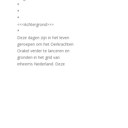
*
*
*
<<<Achtergrond>>>
*
Deze dagen zijn in het leven
geroepen om het Oerkrachten
Orakel verder te lanceren en
gronden in het grid van
inheems Nederland. Deze
magische tool die kan worden
ingezet voor persoonlijke
vraagstukken, en systeem
opstellingen op locaties. Het
Orakel verbindt ons met de
onzichtbare wereld van de
natuurwezens en vergeten
bondgenoten.
*