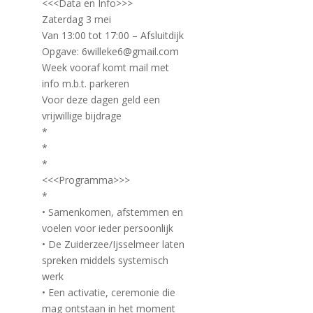
<<<Data en Info>>>
Zaterdag 3 mei
Van 13:00 tot 17:00 – Afsluitdijk
Opgave: 6willeke6@gmail.com
Week vooraf komt mail met
info m.b.t. parkeren
Voor deze dagen geld een
vrijwillige bijdrage
*
*
*
<<<Programma>>>
*
• Samenkomen, afstemmen en
voelen voor ieder persoonlijk
• De Zuiderzee/Ijsselmeer laten
spreken middels systemisch
werk
• Een activatie, ceremonie die
mag ontstaan in het moment