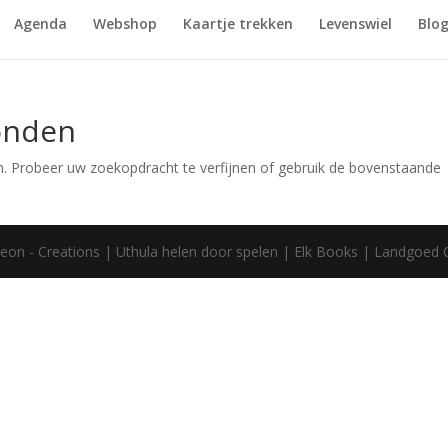
Agenda
Webshop
Kaartje trekken
Levenswiel
Blo
onden
. Probeer uw zoekopdracht te verfijnen of gebruik de bovenstaande
eon - Creations | Uthula helen door spelen | Elk Books | Landgoed