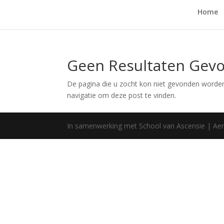
Home
Geen Resultaten Gev
De pagina die u zocht kon niet gevonden worden
navigatie om deze post te vinden.
In samenwerking met School van Ascensie | Aer