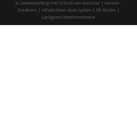
In samenwerking met School van Ascensie | Aereon -
Creations | Uthula helen door spelen | Elk Books |
Landgoed Ottermeerhoeve