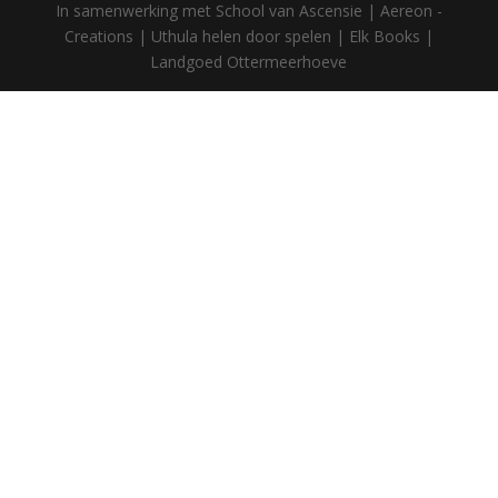
In samenwerking met School van Ascensie | Aereon -
Creations | Uthula helen door spelen | Elk Books |
Landgoed Ottermeerhoeve