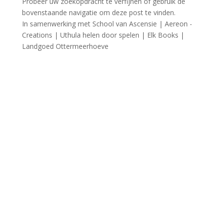
Probeer uw zoekopdracht te verfijnen of gebruik de
bovenstaande navigatie om deze post te vinden.
In samenwerking met School van Ascensie | Aereon -
Creations | Uthula helen door spelen | Elk Books |
Landgoed Ottermeerhoeve