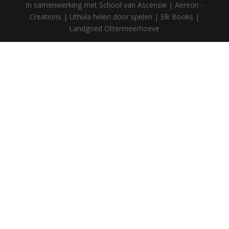
In samenwerking met School van Ascensie | Aereon -
Creations | Uthula helen door spelen | Elk Books |
Landgoed Ottermeerhoeve