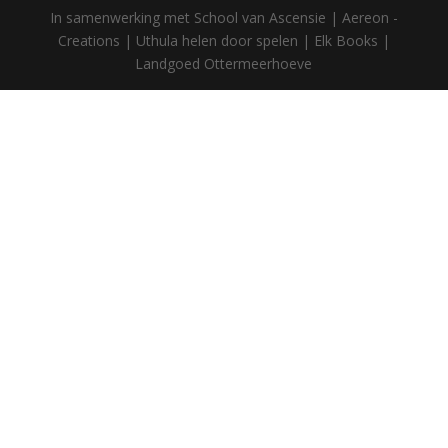
In samenwerking met School van Ascensie | Aereon -
Creations | Uthula helen door spelen | Elk Books |
Landgoed Ottermeerhoeve